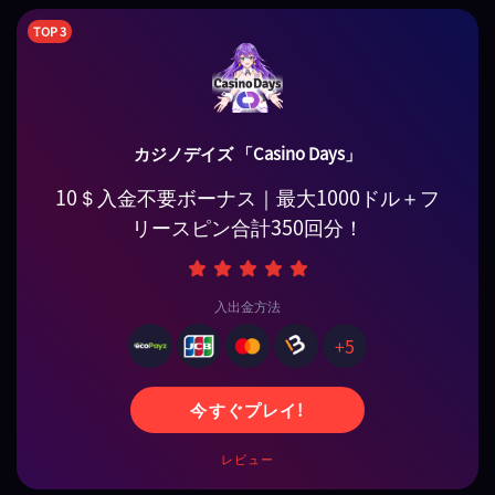
TOP 3
カジノデイズ 「Casino Days」
10＄入金不要ボーナス｜最大1000ドル＋フ
リースピン合計350回分！
入出金方法
+5
今すぐプレイ!
レビュー