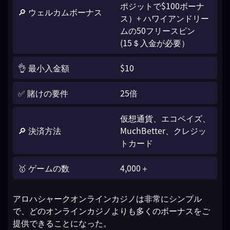
ポジットで$100ボーナ
🔎 ウェルカムボーナス
ス）+ ハワイアンドリー
ムの50フリースピン
(15＄入金が必要）
👌 最小入金額
$10
✅ 賭けの要件
25倍
仮想通貨、エコペイズ、
🔎 決済方法
MuchBetter、クレジッ
トカード
🥇 ゲームの数
4,000＋
アロハシャークオンラインカジノは非常にシンプル
で、どのオンラインカジノよりも多くのボーナスをご
提供できることになった。