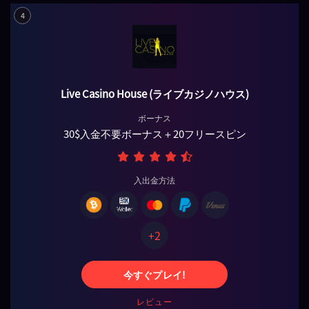
4
Live Casino House (ライブカジノハウス)
ボーナス
30$入金不要ボーナス＋20フリースピン
入出金方法
+2
今すぐプレイ!
レビュー