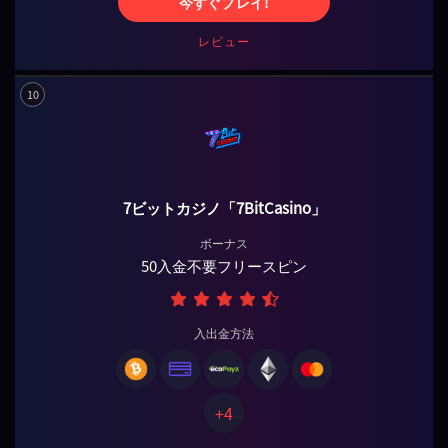
今すぐプレイ!
レビュー
10
7ビットカジノ「7BitCasino」
ボーナス
50入金不要フリースピン
入出金方法
+4