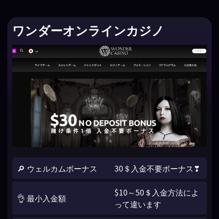
ワンダーオンラインカジノ
🔎 ウェルカムボーナス
30＄入金不要ボーナス❣
$10～50＄入金方法によ
👌 最小入金額
って違います