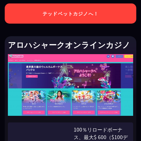
テッドベットカジノへ！
アロハシャークオンラインカジノ
100％リロードボーナ
ス、最大$ 600（$100デ