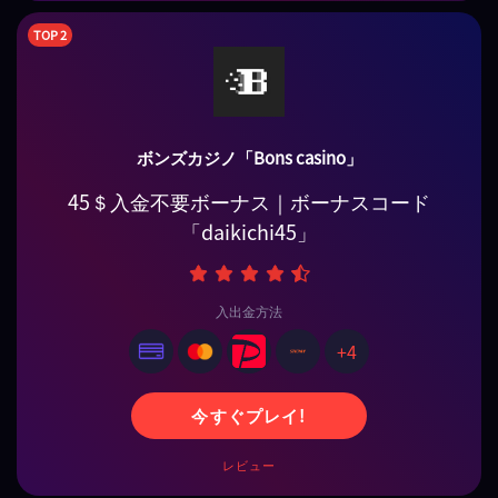
TOP 2
ボンズカジノ「Bons casino」
45＄入金不要ボーナス｜ボーナスコード
「daikichi45」
入出金方法
+4
今すぐプレイ!
レビュー