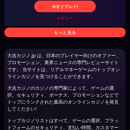
今すぐプレイ!
レビュー
もっと見る
大吉カジノ.jp は、日本のプレイヤー向けのオファー、
プロモーション、業界ニュースの専門レビューサイト
です。 当サイトは、リアルマネーゲームのトップオン
ラインカジノを見つけることができます。
大吉カジノのカジノの専門家によって、ゲームの選
択、セキュリティ、ボーナス、プロモーションなどで
トップにランクされた最高のオンラインカジノを発見
してください!
トップカジノリストはすべて、ゲームの選択、プラッ
トフォームのセキュリティ、支払い時間、カスタマー