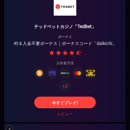
テッドベットカジノ「TedBet」
ボーナス
45＄入金不要ボーナス｜ボーナスコード「daikichi」
入出金方法
+3
今すぐプレイ!
レビュー
4