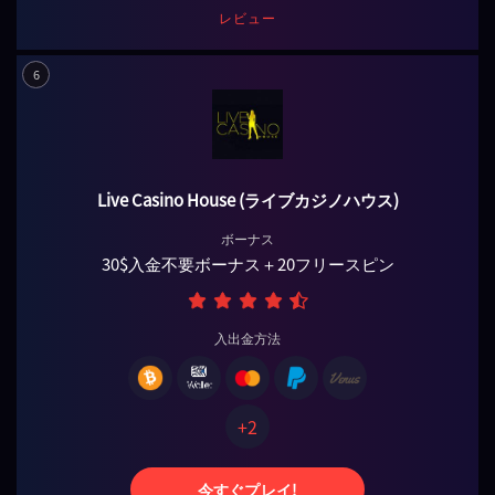
レビュー
6
Live Casino House (ライブカジノハウス)
ボーナス
30$入金不要ボーナス＋20フリースピン
入出金方法
+2
今すぐプレイ!