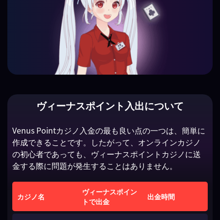
ヴィーナスポイント入出について
Venus Pointカジノ入金の最も良い点の一つは、簡単に
作成できることです。したがって、オンラインカジノ
の初心者であっても、ヴィーナスポイントカジノに送
金する際に問題が発生することはありません。
ヴィーナスポイン
カジノ名
出金時間
トで出金