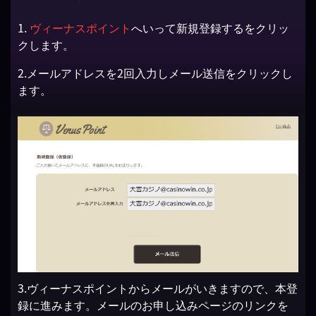
1.
ヴィーナスポイント
へいって新規登録するをクリッ
クします。
2.
メールアドレスを2回入力しメール送信をクリックし
ます。
3.ヴィーナスポイントからメールがいきますので、本登
録に進みます。メールのお申し込みページのリンクを