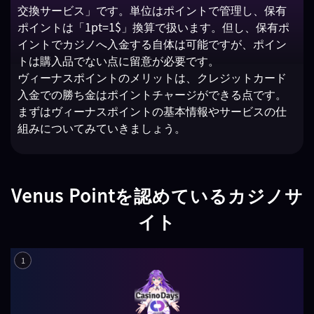
交換サービス」です。単位はポイントで管理し、保有
ポイントは「1pt=1$」換算で扱います。但し、保有ポ
イントでカジノへ入金する自体は可能ですが、ポイン
トは購入品でない点に留意が必要です。
ヴィーナスポイントのメリットは、クレジットカード
入金での勝ち金はポイントチャージができる点です。
まずはヴィーナスポイントの基本情報やサービスの仕
組みについてみていきましょう。
Venus Pointを認めているカジノサ
イト
1