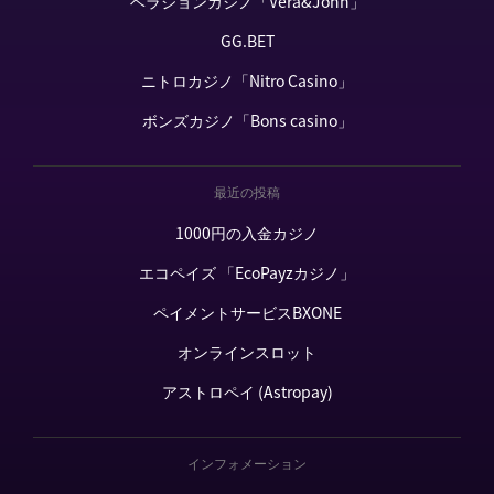
ベラジョンカジノ「Vera&John」
GG.BET
ニトロカジノ「Nitro Casino」
ボンズカジノ「Bons casino」
最近の投稿
1000円の入金カジノ
エコペイズ 「EcoPayzカジノ」
ペイメントサービスBXONE
オンラインスロット
アストロペイ (Astropay)
インフォメーション