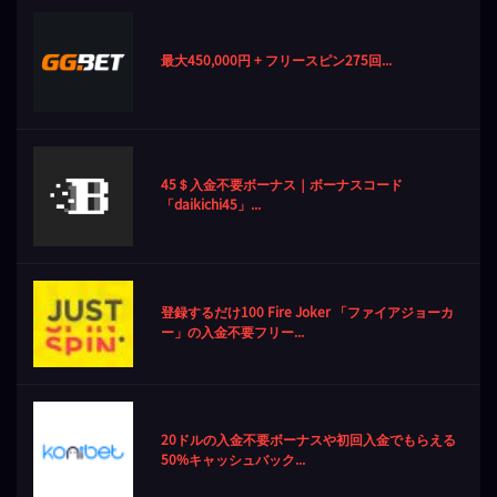
最大450,000円 + フリースピン275回...
45＄入金不要ボーナス｜ボーナスコード
「daikichi45」...
登録するだけ100 Fire Joker 「ファイアジョーカ
ー」の入金不要フリー...
20ドルの入金不要ボーナスや初回入金でもらえる
50%キャッシュバック...