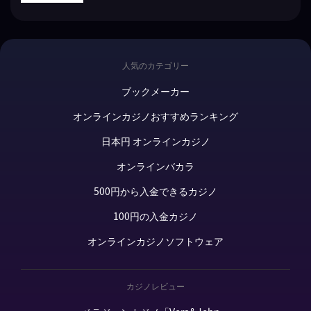
人気のカテゴリー
ブックメーカー
オンラインカジノおすすめランキング
日本円 オンラインカジノ
オンラインバカラ
500円から入金できるカジノ
100円の入金カジノ
オンラインカジノソフトウェア
カジノレビュー