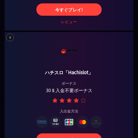
今すぐプレイ!
レビュー
9
ハチスロ「Hachislot」
ボーナス
30＄入金不要ボーナス
入出金方法