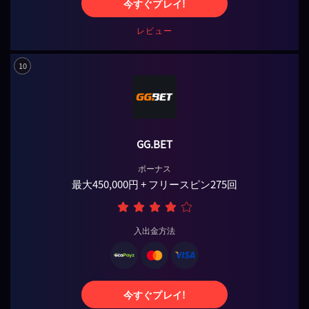
今すぐプレイ!
レビュー
10
GG.BET
ボーナス
最大450,000円 + フリースピン275回
入出金方法
今すぐプレイ!