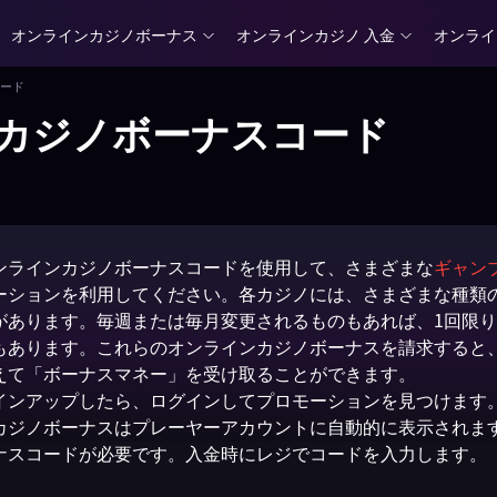
オンラインカジノボーナス
オンラインカジノ 入金
オンライ
ード
カジノボーナスコード
ンラインカジノボーナスコードを使用して、さまざまな
ギャン
ーションを利用してください。各カジノには、さまざまな種類
があります。毎週または毎月変更されるものもあれば、1回限
もあります。これらのオンラインカジノボーナスを請求すると
えて「ボーナスマネー」を受け取ることができます。
インアップしたら、ログインしてプロモーションを見つけます
カジノボーナスはプレーヤーアカウントに自動的に表示されま
ナスコードが必要です。入金時にレジでコードを入力します。