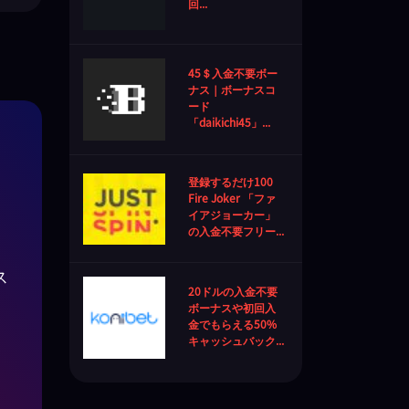
回...
45＄入金不要ボー
ナス｜ボーナスコ
ード
「daikichi45」...
登録するだけ100
Fire Joker 「ファ
イアジョーカー」
の入金不要フリー...
ス
20ドルの入金不要
ボーナスや初回入
金でもらえる50%
キャッシュバック...