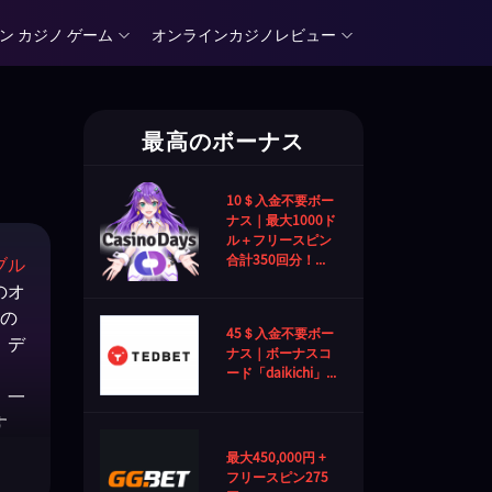
ン カジノ ゲーム
オンラインカジノレビュー
最高のボーナス
10＄入金不要ボー
ナス｜最大1000ド
ル＋フリースピン
合計350回分！...
ブル
のオ
りの
45＄入金不要ボー
、デ
ナス｜ボーナスコ
ード「daikichi」...
。一
す
最大450,000円 +
フリースピン275