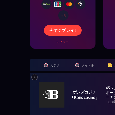
+5
今すぐプレイ!
レビュー
カジノ
タイトル
4
45
ボンズカジノ
ボー
ーナ
「Bons casino」
「dai