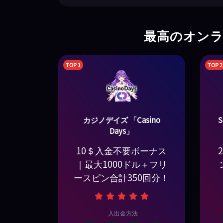
最高のオン
TOP 1
TOP 2
カジノデイズ 「Casino
S
Days」
10＄入金不要ボーナス
｜最大1000ドル＋フリ
ースピン合計350回分！
入出金方法