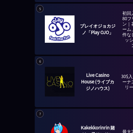
5
初回
80
ン｜
プレイオジョカジ
ーム
ノ「Play OJO」
件な
ッ
6
Live Casino
30$
House (ライブカ
ーナ
リ
ジノハウス)
7
Kakekkorinrin 賭
最大