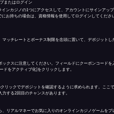
プまたはログイン
ラインカジノの1つにアクセスして、アカウントにサインアッ
でにお持ちの場合は、資格情報を使用してログインしてくださ
。マッチレートとボーナス制限を念頭に置いて、デポジットし
ボックスに注意してください。フィールドにクーポンコードを
ードをアクティブ化]をクリックします。
のクリックでデポジットを確認するように求められます。ここ
入力する2回目のチャンスがあります。
ら、リアルマネーでお気に入りのオンラインカジノゲームをプ