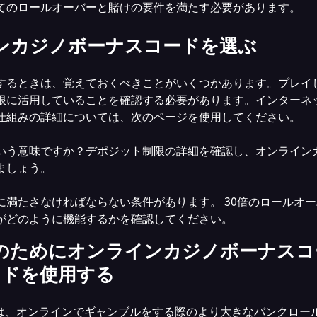
てのロールオーバーと賭けの要件を満たす必要があります。
ンカジノボーナスコードを選ぶ
するときは、覚えておくべきことがいくつかあります。プレイ
限に活用していることを確認する必要があります。インターネ
仕組みの詳細については、次のページを使用してください。
はどういう意味ですか？デポジット制限の詳細を確認し、オンライン
ましょう。
満たさなければならない条件があります。 30倍のロールオー
がどのように機能するかを確認してください。
のためにオンラインカジノボーナスコ
ドを使用する
は、オンラインでギャンブルをする際のより大きなバンクロー