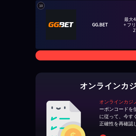
10
最大45
GG.BET
+ フ
2
オンラインカ
オンラインカジ
ーポンコードを
に従って、今す
正確性を再確認