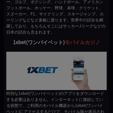
ー、ゴルフ、ボクシング、ハンドボール、アメリカン
フットボール、ホッケー、野球、卓球、クリケット、
スヌーカー、F1、サイクリング、スキージャンプ、カ
ーリングなどなど多岐に渡ります。世界中の試合を網
羅しており、もちろんそこにはサッカーJリーグなどの
日本の試合も含まれます。
1xbet(ワンバイベット)
モバイルカジノ
特別な1xbet(ワンバイベット)のアプリをダウンロード
する必要はありません。インターネットに接続してい
る状態で、ご利用のモバイル機器から1xbet(ワンバイ
ベット)にアクセスするだけで、モバイル版が表示され