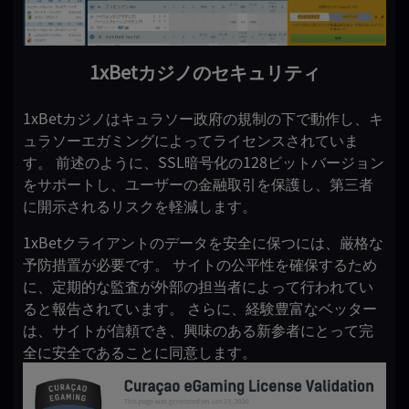
1xBetカジノのセキュリティ
1xBetカジノはキュラソー政府の規制の下で動作し、キ
ュラソーエガミングによってライセンスされていま
す。 前述のように、SSL暗号化の128ビットバージョン
をサポートし、ユーザーの金融取引を保護し、第三者
に開示されるリスクを軽減します。
1xBetクライアントのデータを安全に保つには、厳格な
予防措置が必要です。 サイトの公平性を確保するため
に、定期的な監査が外部の担当者によって行われてい
ると報告されています。 さらに、経験豊富なベッター
は、サイトが信頼でき、興味のある新参者にとって完
全に安全であることに同意します。