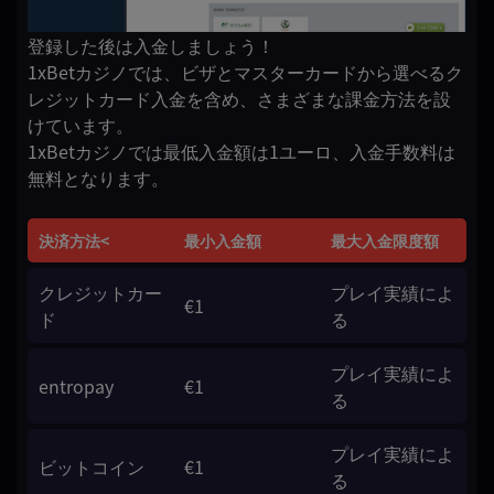
登録した後は入金しましょう！
1xBetカジノでは、ビザとマスターカードから選べるク
レジットカード入金を含め、さまざまな課金方法を設
けています。
1xBetカジノでは最低入金額は1ユーロ、入金手数料は
無料となります。
決済方法<
最小入金額
最大入金限度額
クレジットカー
プレイ実績によ
€1
ド
る
プレイ実績によ
entropay
€1
る
プレイ実績によ
ビットコイン
€1
る