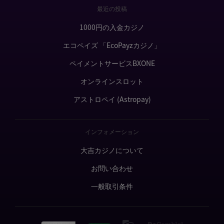
最近の投稿
1000円の入金カジノ
エコペイズ 「EcoPayzカジノ」
ペイメントサービスBXONE
オンラインスロット
アストロペイ (Astropay)
インフォメーション
大吉カジノについて
お問い合わせ
一般取引条件