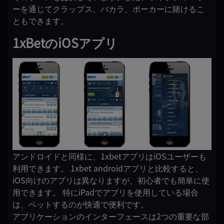
ーを通じてクラップス、バカラ、ポーカーに賭けるこ
ともできます。
1xBetのiOSアプリ
アンドロイドと同様に、1xbetアプリはiOSユーザーも
利用できます。 1xbet androidアプリと比較すると、
iOS向けのアプリは異なりますが、初心者でも簡単に使
用できます。 特にiPadでアプリを使用している場合
は、ベットするのが快適で便利です。
アプリケーションのインターフェースは2つの重要な部