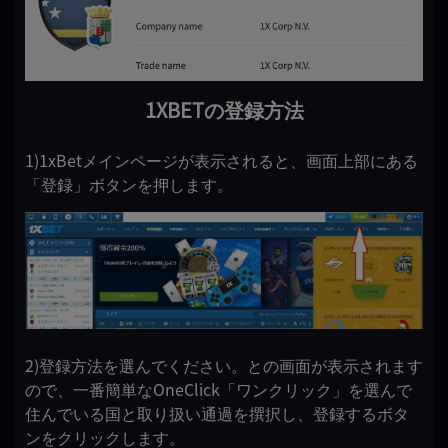
1XBETの登録方法
1)1xBetメインページが表示されると、画面上部にある
「登録」ボタンを押します。
2)登録方法を選んでください。との画面が表示されます
ので、一番簡単なOneClick「ワンクリック」を選んで
住んでいる国と取り扱い通過を撰択し、登録するボタ
ンをクリックします。