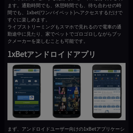
ます。通勤時間でも、休憩時間でも、待ち合わせの時
間でも、1xbet(ワンバイベット)へアクセスするだけで
すぐに楽しめます。
ライブストリーミングもスマホで見れるので電車の通
勤途中に見たり、家でベットでゴロゴロしながらブッ
クメーカーを楽しむことも可能です。
1xBetアンドロイドアプリ
まず、アンドロイドユーザー向けの1xBetアプリケーシ