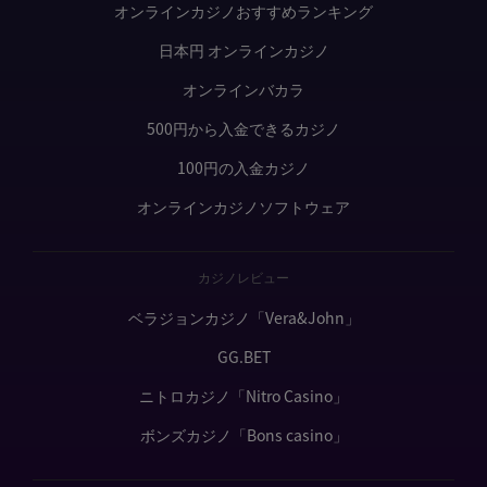
オンラインカジノおすすめランキング
日本円 オンラインカジノ
オンラインバカラ
500円から入金できるカジノ
100円の入金カジノ
オンラインカジノソフトウェア
カジノレビュー
ベラジョンカジノ「Vera&John」
GG.BET
ニトロカジノ「Nitro Casino」
ボンズカジノ「Bons casino」