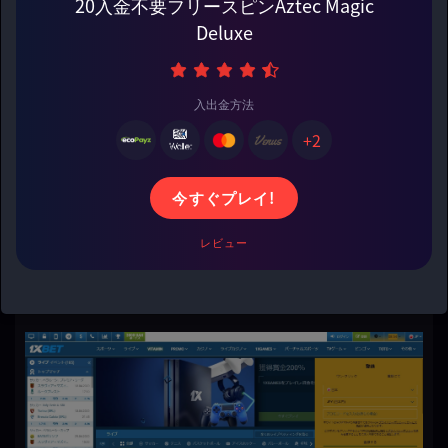
していることを誇りに思っている比較的新しい会社で
20入金不要フリースピンAztec Magic
す。
Deluxe
オンラインカジノ
1xBetは、Yggdrasil、Amatic、
Edorphina、Play’n GO、XRoom、GamART、
入出金方法
BetSoft、EGT、Playson、Inbet、および他の多くの開
発者を含む多数のソフトウェアプロバイダーによって
+2
提供されています。
同社は、スポーツイベントやテレビゲームに関するさ
今すぐプレイ!
まざまな賭けの機会を提供しています。また、ライブ
ゲームやモバイルゲームのオプションも備えていま
レビュー
す。 1xBetは、毎月さまざまな種類のコンテストを開
催しているほか、最もアクティブなユーザーを対象と
した年次カップトーナメントも開催しています。