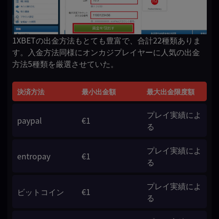
1XBETの出金方法もとても豊富で、合計22種類ありま
す。入金方法同様にオンカジプレイヤーに人気の出金
方法5種類を厳選させていた。
決済方法
最小出金額
最大出金限度額
プレイ実績によ
paypal
€1
る
プレイ実績によ
entropay
€1
る
プレイ実績によ
ビットコイン
€1
る