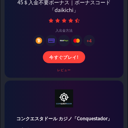
45＄入金不要ボーナス｜ボーナスコード
「daikichi」
ライブチャット
メール
入出金方法
電話番号
+4
今すぐプレイ!
メリット
レビュー
ライブストリーミングあります
1xBet日本語対応
1xBetカジノゲームも充実しています
日本通貨（円）対応
コンクエスタドール カジノ「Conquestador」
1xBetオッズが高い