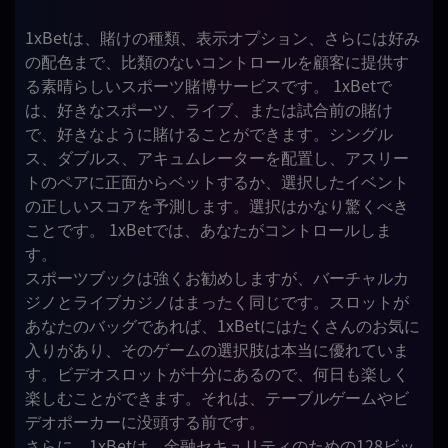
1xBetは、賭けの種類、表示オプション、さらには好み
の配色まで、比類のないコントロールを顧客に提供す
る素晴らしいスポーツ賭博サービスです。 1xBetで
は、好きなスポーツ、ライブ、または試合前の賭け
で、好きなように賭けることができます。シングル
ス、ダブルス、アキュムレーターを配置し、アスリー
トのペアに正面からベットするか、選択したイベント
の正しいスコアを予測します。選択はかなり驚くべき
ことです。 1xBetでは、あなたがコントロールしま
す。
スポーツブックは強くお勧めしますが、バーチャルカ
ジノとライブカジノはまったく同じです。スロットが
あなたのバッグであれば、1xBetにはたくさんのお気に
入りがあり、そのゲームの選択肢は本当に優れていま
す。ビデオスロットが十分にあるので、何日も楽しく
楽しむことができます。それは、テーブルゲームやビ
デオポーカーに没頭する前です。
さらに、1xBetは、金融セキュリティのための128ビッ