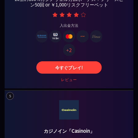
ン50回 or ￥1,000リスクフリーベット
入出金方法
+2
今すぐプレイ!
レビュー
5
カジノイン「Casinoin」