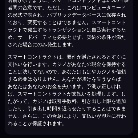
者間の合意です。ただし、これはコンピュータコード
の形式で表され、パブリックデータベースに保存され
ており、変更することはできません。スマートコント
ラクトで発生するトランザクションは自己実行するた
め、サードパーティを必要とせず、契約の条件が満た
された場合にのみ発生します。
スマートコントラクトは、要件が満たされるとすぐに
支払いを行います。カジノがあなたの現金を保持する
ことは決してないので、あなたはもはやカジノを信頼
する必要はありません。あなたが賭けを失うならば、
あなたはあなたのお金を失います。予測が正しけれ
ば、スマートコントラクトが支払いを処理します。し
たがって、カジノは取引手数料、引き出し上限を追加
したり、引き出し時間を遅らせたりすることはできま
せん。さらに、この合意により、支払いが即座に行わ
れることが保証されます。