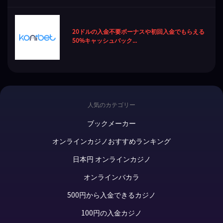
20ドルの入金不要ボーナスや初回入金でもらえる
50%キャッシュバック...
人気のカテゴリー
ブックメーカー
オンラインカジノおすすめランキング
日本円 オンラインカジノ
オンラインバカラ
500円から入金できるカジノ
100円の入金カジノ