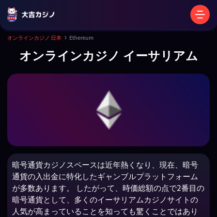
オンラインカジノ 日本
Ethereum
オンラインカジノ イーサリアム
暗号通貨カジノスペースは近年熱くなり、現在、暗号
通貨の入出金に特化したギャンブルプラットフォーム
が多数あります。 したがって、時価総額の点で2番目の
暗号通貨として、多くのイーサリアムカジノサイトの
人気が高まっていることを知っても驚くことではあり