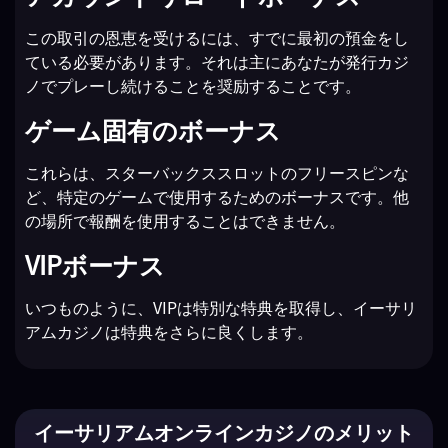
この取引の恩恵を受けるには、すでに最初の預金をし
ている必要があります。それは主にあなたが発行カジ
ノでプレーし続けることを奨励することです。
ゲーム固有のボーナス
これらは、スターバックススロットのフリースピンな
ど、特定のゲームで使用するためのボーナスです。他
の場所で報酬を使用することはできません。
VIPボーナス
いつものように、VIPは特別な特典を取得し、イーサリ
アムカジノは特典をさらに良くします。
イーサリアムオンラインカジノのメリット