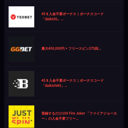
45＄入金不要ボーナス｜ボーナスコード
「daikichi」...
最大450,000円 + フリースピン275回...
45＄入金不要ボーナス｜ボーナスコード
「daikichi45」...
登録するだけ100 Fire Joker 「ファイアジョーカ
ー」の入金不要フリー...