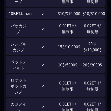
ーノ
無制限
無制限
10BETJapan
✓
$10/$10,000
$10/$10,000
バオカジ
0.01ETH/
0.02ETH/
✓
ノ
無制限
無制限
シンプル
20ド
✓
15$/10,000$
カジノ
$/10,000$
ベットテ
✓
10$/5000$
20$/2000$
ィルト
ロケット
0.01ETH/
0.02ETH/
ポットカ
✓
無制限
無制限
ジノ
カジノイ
0.01ETH/
0.02ETH/
✓
ン
無制限
無制限