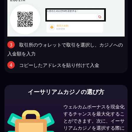
取引所のウォレットで取引を選択し、カジノへの
入金額を入力
コピーしたアドレスを貼り付けて入金
イーサリアムカジノの選び方
ウェルカムボーナスを現金化
するチャンスを最大化するこ
とができます。次に、イーサ
リアムカジノを選択する際に