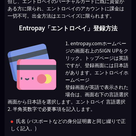
但し、エントロペイのバーチャルカードに既に資金が
ある方に限られ、エントロペイのアカウントに課金は
一切不可。出金方法はエコペイズに限られます。
Entropay「エントロペイ」登録方法
1. entropay.comホームペー
ジの画面右上のSIGN UPをク
リック。トップページは英語
ですが、登録画面には日本語
があります。エントロペイホ
ームページ
登録画面が英語で表示された
場合は、画面右下の言語選択
画面から日本語を選択します。エントロペイ 言語選択
2. 半角英数字で必要事項を記入します。
氏名 (パスポートなどの身分証明書と同じ綴りで正
しく記入。)