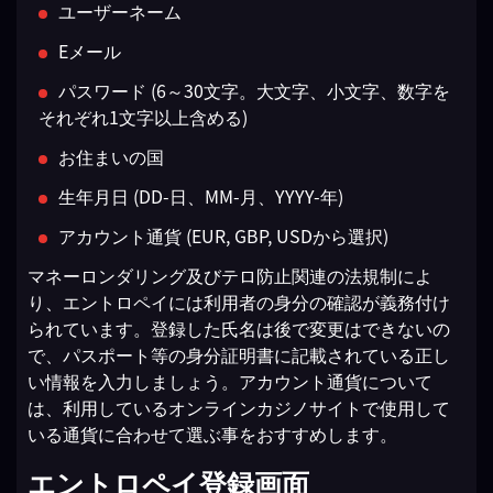
ユーザーネーム
Eメール
パスワード (6～30文字。大文字、小文字、数字を
それぞれ1文字以上含める)
お住まいの国
生年月日 (DD-日、MM-月、YYYY-年)
アカウント通貨 (EUR, GBP, USDから選択)
マネーロンダリング及びテロ防止関連の法規制によ
り、エントロペイには利用者の身分の確認が義務付け
られています。登録した氏名は後で変更はできないの
で、パスポート等の身分証明書に記載されている正し
い情報を入力しましょう。アカウント通貨について
は、利用しているオンラインカジノサイトで使用して
いる通貨に合わせて選ぶ事をおすすめします。
エントロペイ登録画面