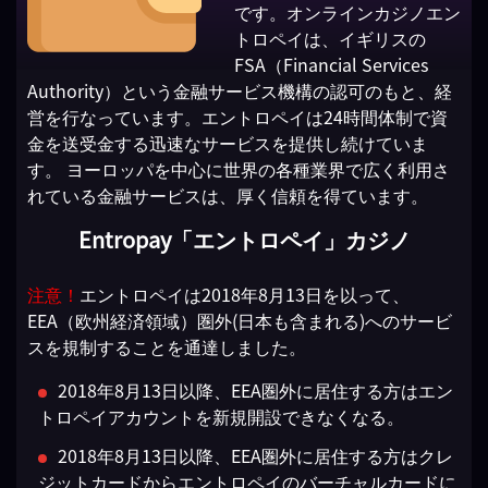
です。オンラインカジノエン
トロペイは、イギリスの
FSA（Financial Services
Authority）という金融サービス機構の認可のもと、経
営を行なっています。エントロペイは24時間体制で資
金を送受金する迅速なサービスを提供し続けていま
す。 ヨーロッパを中心に世界の各種業界で広く利用さ
れている金融サービスは、厚く信頼を得ています。
Entropay「エントロペイ」カジノ
注意！
エントロペイは2018年8月13日を以って、
EEA（欧州経済領域）圏外(日本も含まれる)へのサービ
スを規制することを通達しました。
2018年8月13日以降、EEA圏外に居住する方はエン
トロペイアカウントを新規開設できなくなる。
2018年8月13日以降、EEA圏外に居住する方はクレ
ジットカードからエントロペイのバーチャルカードに