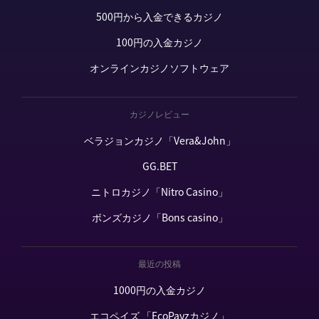
500円から入金できるカジノ
100円の入金カジノ
オンラインカジノソフトウェア
カジノレビュー
ベラジョンカジノ「Vera&John」
GG.BET
ニトロカジノ「Nitro Casino」
ボンズカジノ「Bons casino」
最近の投稿
1000円の入金カジノ
エコペイズ 「EcoPayzカジノ」