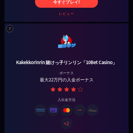
今すぐプレイ!
レビュー
7
Kakekkorinrin 賭けっ子リンリン「10Bet Casino」
ボーナス
最大22万円の入金ボーナス
入出金方法
+2