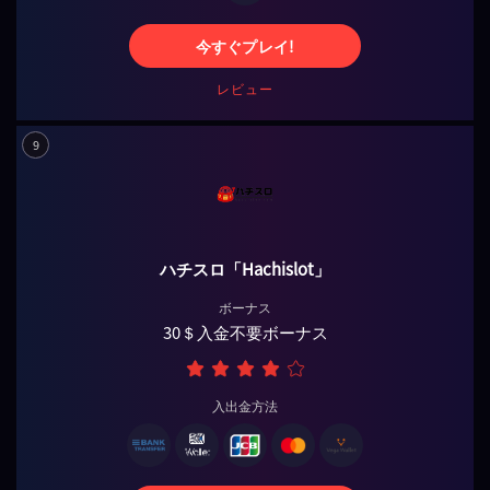
今すぐプレイ!
レビュー
9
ハチスロ「Hachislot」
ボーナス
30＄入金不要ボーナス
入出金方法