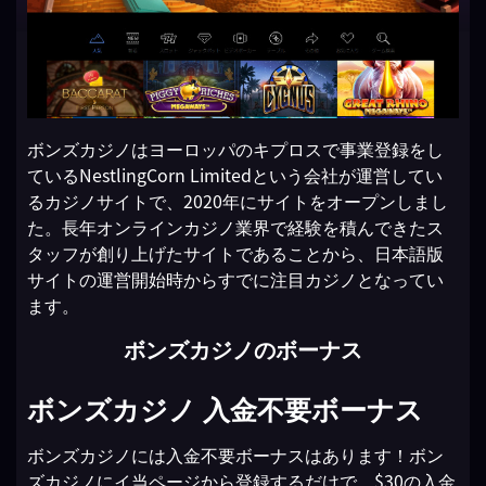
ボンズカジノはヨーロッパのキプロスで事業登録をし
ているNestlingCorn Limitedという会社が運営してい
るカジノサイトで、2020年にサイトをオープンしまし
た。長年オンラインカジノ業界で経験を積んできたス
タッフが創り上げたサイトであることから、日本語版
サイトの運営開始時からすでに注目カジノとなってい
ます。
ボンズカジノのボーナス
ボンズカジノ 入金不要ボーナス
ボンズカジノには入金不要ボーナスはあります！ボン
ズカジノにイ当ページから登録するだけで、$30の入金