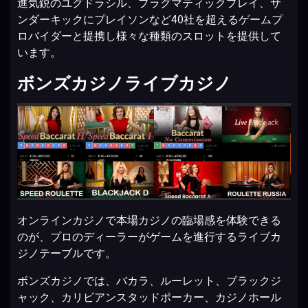
進気鋭のユグドラシル、プラグマティックプレイ、サ
ンダーキックにプレイソンなど40社を超えるゲームプ
ロバイダーと提携し様々な種類のスロットを提供して
います。
ボンズカジノライブカジノ
オンラインカジノで本場カジノの臨場感を体験できる
のが、プロのディーラーがゲームを進行するライブカ
ジノテーブルです。
ボンズカジノでは、バカラ、ルーレット、ブラックジ
ャック、カリビアンスタッドポーカー、カジノホール