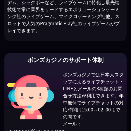
デム、シックボーなど、ライブゲームに特化し最先端
技術で常に業界をリードするエボリューションゲーミ
ング社のライブゲーム、マイクロゲーミング社他、ス
ロットで人気のPragmatic Play社のライブゲームがプ
レイできます。
ボンズカジノのサポート体制
ボンズカジノでは日本人スタ
ッフによるライブチャット・
LINEとメールの3種類のお問
合せ方法が利用できます。年
中無休でライブチャットの対
応時間は15:00～02: 00まで
の間です。
メール：
ja_support@casino-x.com