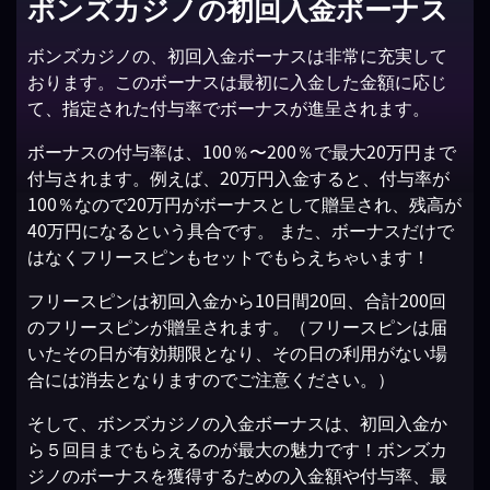
ボンズカジノの初回入金ボーナス
ボンズカジノの、初回入金ボーナスは非常に充実して
おります。このボーナスは最初に入金した金額に応じ
て、指定された付与率でボーナスが進呈されます。
ボーナスの付与率は、100％〜200％で最大20万円まで
付与されます。例えば、20万円入金すると、付与率が
100％なので20万円がボーナスとして贈呈され、残高が
40万円になるという具合です。 また、ボーナスだけで
はなくフリースピンもセットでもらえちゃいます！
フリースピンは初回入金から10日間20回、合計200回
のフリースピンが贈呈されます。（フリースピンは届
いたその日が有効期限となり、その日の利用がない場
合には消去となりますのでご注意ください。）
そして、ボンズカジノの入金ボーナスは、初回入金か
ら５回目までもらえるのが最大の魅力です！ボンズカ
ジノのボーナスを獲得するための入金額や付与率、最