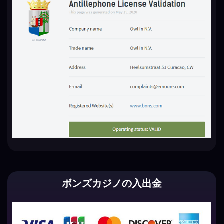
ボンズカジノの入出金