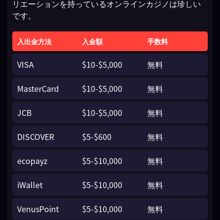
リエーションを持っているオンラインカジノは珍しい
です。
入出金方法
入金額
手数料
VISA
$10-$5,000
無料
MasterCard
$10-$5,000
無料
JCB
$10-$5,000
無料
DISCOVER
$5-$600
無料
ecopayz
$5-$10,000
無料
iWallet
$5-$10,000
無料
VenusPoint
$5-$10,000
無料