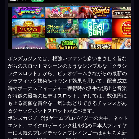
ボンズカジノでは、根強いファンも多いまさしく昔な
がらのスロットマシーンのようなシンプルな「クラシ
ックスロット」から、ビデオゲームさながらの最新の
グラフィック技術やサウンド効果を用いて、配当成立
時やボーナスフィーチャー獲得時の派手な演出と音楽
が特徴の最新のビデオスロット、そしては、数億円に
も上る高額な賞金を一気に総どりできるチャンスがあ
るジャックポットスロットが遊べます。
ボンズカジノ ではゲームプロバイダーの大手、ネット
エント、マイクロゲーミング社を始め日本人プレイヤ
ーに人気のプレイテックとプレインゴーはもちろん新