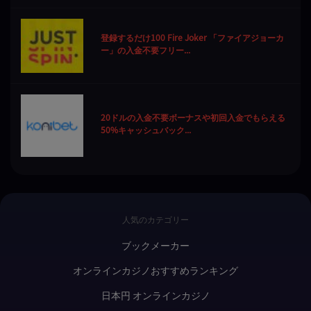
登録するだけ100 Fire Joker 「ファイアジョーカ
ー」の入金不要フリー...
20ドルの入金不要ボーナスや初回入金でもらえる
50%キャッシュバック...
人気のカテゴリー
ブックメーカー
オンラインカジノおすすめランキング
日本円 オンラインカジノ