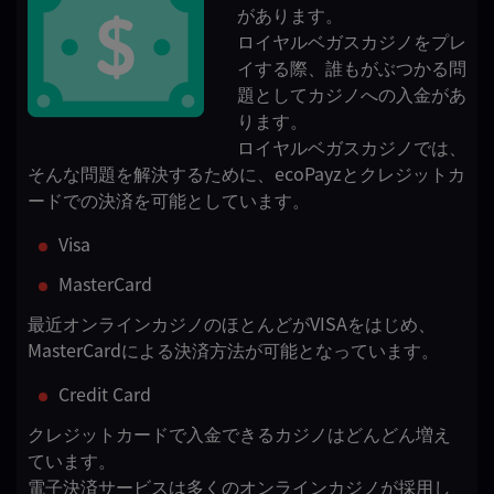
があります。
ロイヤルベガスカジノをプレ
イする際、誰もがぶつかる問
題としてカジノへの入金があ
ります。
ロイヤルベガスカジノでは、
そんな問題を解決するために、ecoPayzとクレジットカ
ードでの決済を可能としています。
Visa
MasterCard
最近オンラインカジノのほとんどがVISAをはじめ、
MasterCardによる決済方法が可能となっています。
Credit Card
クレジットカードで入金できるカジノはどんどん増え
ています。
電子決済サービスは多くのオンラインカジノが採用し