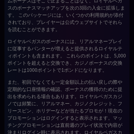
ムボーナスはそこで止まることはなく、ロイヤルベガ
スのボーナスマッチアップを次の3回の入金に拡張しま
す。 このパッケージには、いくつかの利用規約が添付
されており、プレイヤーは公式ウェブサイトでそれら
を読むことができます。
ロイヤルベガスのボーナスには、リアルマネープレイ
に従事するパンターが増えると提供されるロイヤルテ
ィポイントも含まれます。 これらのポイントは、5,000
ポイントを超えると交換でき、カジノボーナスの交換
レートは1000ポイントで1ポンドになります。
また、初回でなくても一定金額以上の払い戻しの際や
定期的な口座情報の確認、ボーナスの獲得のために提
出を求められる場合もあります。ロイヤルベガスカジ
ノでは頻繁に、リアルマネー、カジノクレジット、フ
リースピン、ホリデーなどが当たるプロモが！現在の
プロモーションはログインすると表示されます。マッ
チングプロモーションは直前週のプレイ状況で内容が
決まりログイン時に表示されます。ロイヤルベガスカ