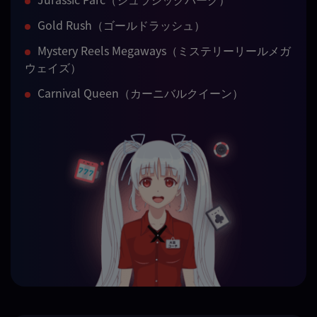
Gold Rush（ゴールドラッシュ）
Mystery Reels Megaways（ミステリーリールメガ
ウェイズ）
Carnival Queen（カーニバルクイーン）