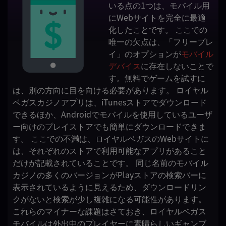
いる点の1つは、モバイル用
にWebサイトを完全に最適
化したことです。 ここでの
唯一の欠点は、「フリープレ
イ」のオプションが
モバイル
デバイス
に存在しないことで
す。無料でゲームを試すに
は、別の方向に目を向ける必要があります。 ロイヤル
ベガスカジノアプリは、iTunesストアでダウンロード
できるほか、Androidでモバイルを使用しているユーザ
ー向けのプレイストアでも簡単にダウンロードできま
す。 ここでの不満は、ロイヤルベガスのWebサイトに
は、それぞれのストアで利用可能なアプリがあること
だけが記載されていることです。 同じ名前のモバイル
カジノの多くのバージョンがPlayストアの検索バーに
表示されているように見えるため、ダウンロードリン
クがないと検索が少し複雑になる可能性があります。
これらのマイナーな課題はさておき、ロイヤルベガス
モバイルは外出中のプレイヤーに素晴らしいギャンブ