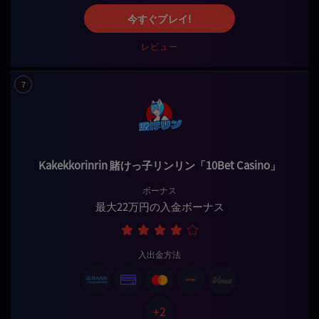
今すぐプレイ!
レビュー
7
Kakekkorinrin 賭けっ子リンリン「10Bet Casino」
ボーナス
最大22万円の入金ボーナス
入出金方法
+2