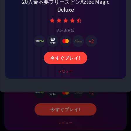
20入金不要フリースピンAztec Magic
Deluxe
TOP 2
入出金方法
+2
Spin samurai 「スピンサムライカジノ」
20入金不要フリースピンAztec Magic
今すぐプレイ!
Deluxe
レビュー
入出金方法
+2
今すぐプレイ!
レビュー