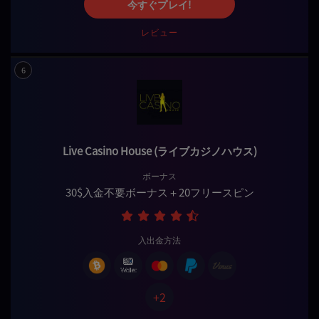
今すぐプレイ!
レビュー
6
Live Casino House (ライブカジノハウス)
ボーナス
30$入金不要ボーナス＋20フリースピン
入出金方法
+2