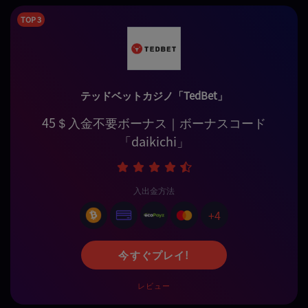
TOP 3
テッドベットカジノ「TedBet」
45＄入金不要ボーナス｜ボーナスコード
「daikichi」
入出金方法
+4
今すぐプレイ!
レビュー