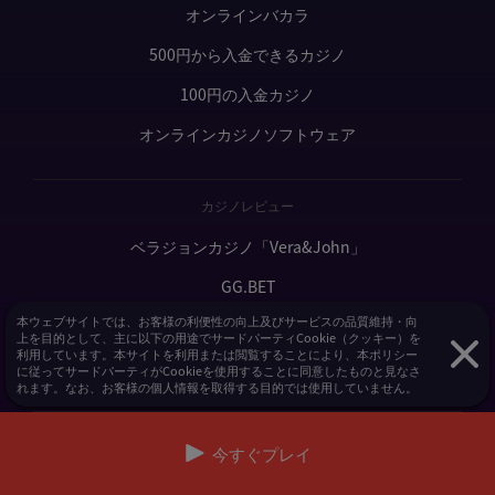
オンラインバカラ
500円から入金できるカジノ
100円の入金カジノ
オンラインカジノソフトウェア
カジノレビュー
ベラジョンカジノ「Vera&John」
GG.BET
本ウェブサイトでは、お客様の利便性の向上及びサービスの品質維持・向
ニトロカジノ「Nitro Casino」
上を目的として、主に以下の用途でサードパーティCookie（クッキー）を
利用しています。本サイトを利用または閲覧することにより、本ポリシー
ボンズカジノ「Bons casino」
に従ってサードパーティがCookieを使用することに同意したものと見なさ
れます。なお、お客様の個人情報を取得する目的では使用していません。
最近の投稿
今すぐプレイ
1000円の入金カジノ