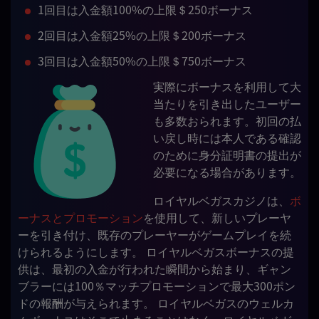
1回目は入金額100%の上限＄250ボーナス
2回目は入金額25%の上限＄200ボーナス
3回目は入金額50%の上限＄750ボーナス
実際にボーナスを利用して大
当たりを引き出したユーザー
も多数おられます。初回の払
い戻し時には本人である確認
のために身分証明書の提出が
必要になる場合があります。
ロイヤルベガスカジノは、
ボ
ーナスとプロモーション
を使用して、新しいプレーヤ
ーを引き付け、既存のプレーヤーがゲームプレイを続
けられるようにします。 ロイヤルベガスボーナスの提
供は、最初の入金が行われた瞬間から始まり、ギャン
ブラーには100％マッチプロモーションで最大300ポン
ドの報酬が与えられます。 ロイヤルベガスのウェルカ