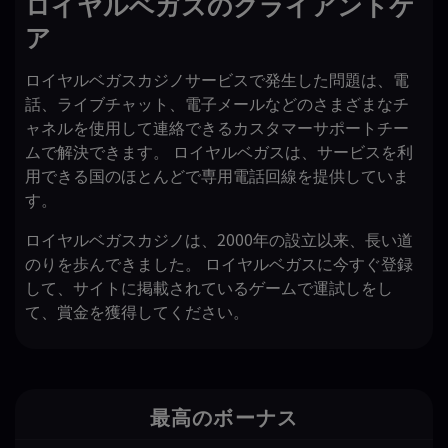
ロイヤルベガスのクライアントケ
ア
ロイヤルベガスカジノサービスで発生した問題は、電
話、ライブチャット、電子メールなどのさまざまなチ
ャネルを使用して連絡できるカスタマーサポートチー
ムで解決できます。 ロイヤルベガスは、サービスを利
用できる国のほとんどで専用電話回線を提供していま
す。
ロイヤルベガスカジノは、2000年の設立以来、長い道
のりを歩んできました。 ロイヤルベガスに今すぐ登録
して、サイトに掲載されているゲームで運試しをし
て、賞金を獲得してください。
最高のボーナス